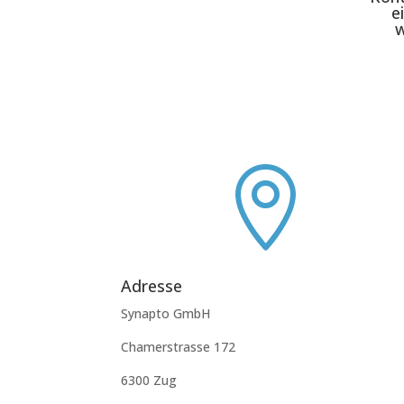
e
w

Adresse
Synapto GmbH
Chamerstrasse 172
6300 Zug